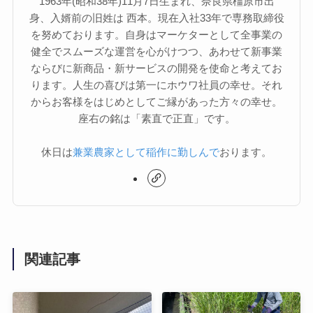
1963年(昭和38年)11月7日生まれ、奈良県橿原市出
身、入婿前の旧姓は 西本。現在入社33年で専務取締役
を努めております。自身はマーケターとして全事業の
健全でスムーズな運営を心がけつつ、あわせて新事業
ならびに新商品・新サービスの開発を使命と考えてお
ります。人生の喜びは第一にホウワ社員の幸せ。それ
からお客様をはじめとしてご縁があった方々の幸せ。
座右の銘は「素直で正直」です。
休日は
兼業農家として稲作に勤しんで
おります。
関連記事