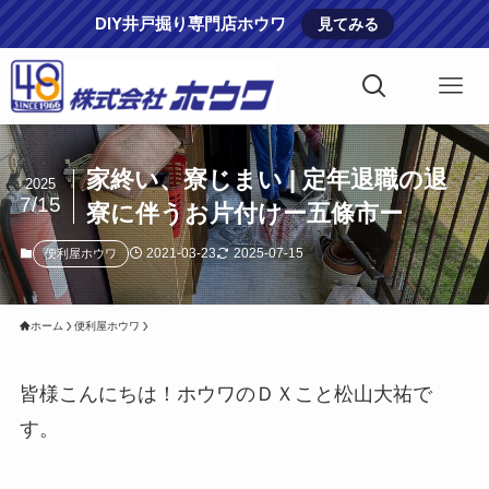
DIY井戸掘り専門店ホウワ
見てみる
家終い、寮じまい | 定年退職の退
2025
7/15
寮に伴うお片付けー五條市ー
2021-03-23
2025-07-15
便利屋ホウワ
ホーム
便利屋ホウワ
皆様こんにちは！ホウワのＤＸこと松山大祐で
す。