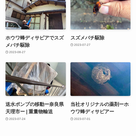
ホウワ蜂ディサピアでスズ
スズメバチ駆除
メバチ駆除
2023-07-27
2023-08-27
送水ポンプの移動ー奈良県
当社オリジナルの薬剤ーホ
天理市ー | 重量物輸送
ウワ蜂ディサピアー
2023-07-24
2023-07-01