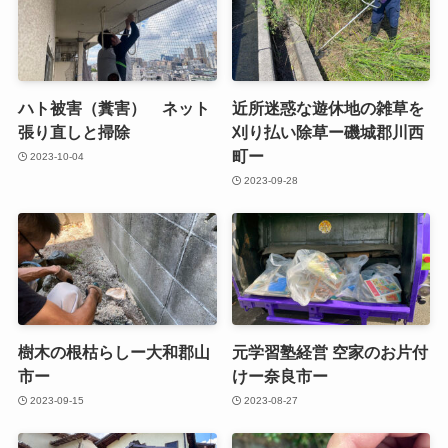
ハト被害（糞害） ネット
近所迷惑な遊休地の雑草を
張り直しと掃除
刈り払い除草ー磯城郡川西
町ー
2023-10-04
2023-09-28
樹木の根枯らしー大和郡山
元学習塾経営 空家のお片付
市ー
けー奈良市ー
2023-09-15
2023-08-27