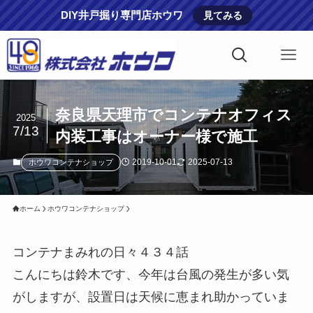
DIY井戸掘り専門店ホウワ
見てみる
奈良県天理市でコンテナオフィス
2025
7/13
内装工事はオーナー様で施工
2019-10-01
2025-07-13
ホウワコンテナショップ
ホーム
ホウワコンテナショップ
コンテナまみれの日々４３４話
こんにちは鈴木です、今年は台風の発生が多い気
がしますが、設置日は天候に恵まれ助かっていま