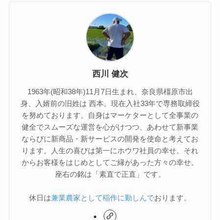
西川 健次
1963年(昭和38年)11月7日生まれ、奈良県橿原市出
身、入婿前の旧姓は 西本。現在入社33年で専務取締役
を努めております。自身はマーケターとして全事業の
健全でスムーズな運営を心がけつつ、あわせて新事業
ならびに新商品・新サービスの開発を使命と考えてお
ります。人生の喜びは第一にホウワ社員の幸せ。それ
からお客様をはじめとしてご縁があった方々の幸せ。
座右の銘は「素直で正直」です。
休日は
兼業農家として稲作に勤しんで
おります。