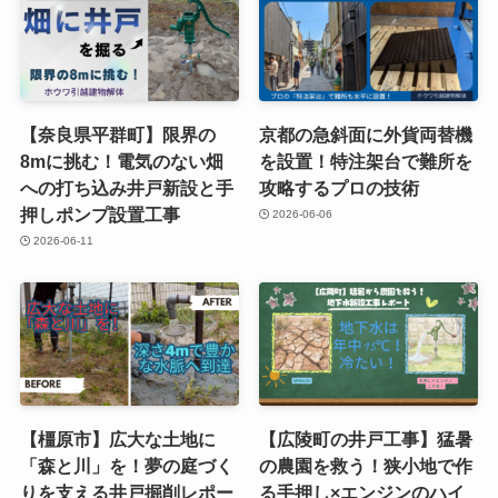
【奈良県平群町】限界の
京都の急斜面に外貨両替機
8mに挑む！電気のない畑
を設置！特注架台で難所を
への打ち込み井戸新設と手
攻略するプロの技術
押しポンプ設置工事
2026-06-06
2026-06-11
【橿原市】広大な土地に
【広陵町の井戸工事】猛暑
「森と川」を！夢の庭づく
の農園を救う！狭小地で作
りを支える井戸掘削レポー
る手押し×エンジンのハイ