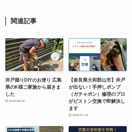
関連記事
井戸掘りDIYのお便り 広島
【奈良県大和郡山市】井戸
県のK様ご家族から届きま
が出ない！手押しポンプ
した
（ガチャポン）修理のプロ
がピストン交換で即解決し
2026-08-04
ます
2026-07-19