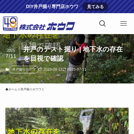
DIY井戸掘り専門店ホウワ
見てみる
井戸のテスト掘り | 地下水の存在
2025
7/11
を目視で確認
2023-08-12
2025-07-11
井戸掘りホウワ
ホーム
井戸掘りホウワ