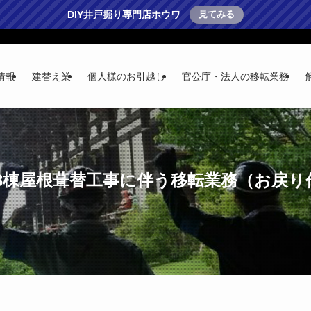
DIY井戸掘り専門店ホウワ
見てみる
情報
建替え業
個人様のお引越し
官公庁・法人の移転業務
3棟屋根葺替工事に伴う移転業務（お戻り