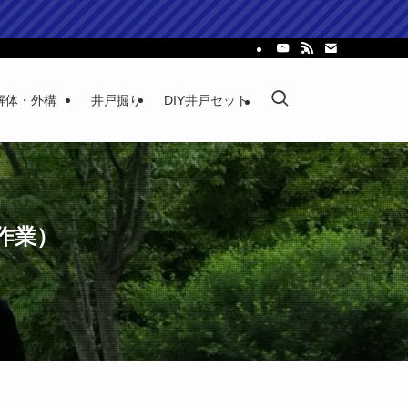
解体・外構
井戸掘り
DIY井戸セット
作業）