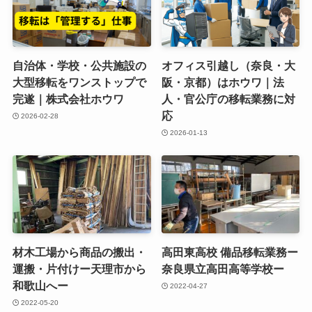
自治体・学校・公共施設の
オフィス引越し（奈良・大
大型移転をワンストップで
阪・京都）はホウワ｜法
完遂｜株式会社ホウワ
人・官公庁の移転業務に対
応
2026-02-28
2026-01-13
材木工場から商品の搬出・
高田東高校 備品移転業務ー
運搬・片付けー天理市から
奈良県立高田高等学校ー
和歌山へー
2022-04-27
2022-05-20