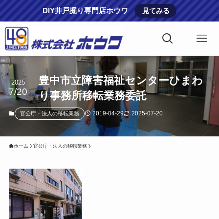
DIY井戸掘り専門店ホウワ
見てみる
豊中市立障害福祉センターひまわ
2025
7/20
り事務所移転業務委託
2019-04-29
2025-07-20
官公庁・法人の移転業務
ホーム
官公庁・法人の移転業務