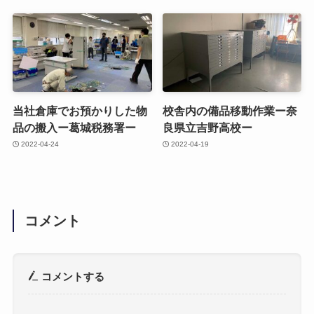
当社倉庫でお預かりした物
校舎内の備品移動作業ー奈
品の搬入ー葛城税務署ー
良県立吉野高校ー
2022-04-24
2022-04-19
コメント
コメントする