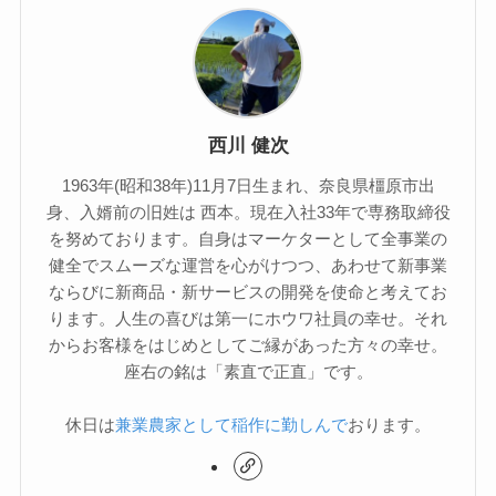
西川 健次
1963年(昭和38年)11月7日生まれ、奈良県橿原市出
身、入婿前の旧姓は 西本。現在入社33年で専務取締役
を努めております。自身はマーケターとして全事業の
健全でスムーズな運営を心がけつつ、あわせて新事業
ならびに新商品・新サービスの開発を使命と考えてお
ります。人生の喜びは第一にホウワ社員の幸せ。それ
からお客様をはじめとしてご縁があった方々の幸せ。
座右の銘は「素直で正直」です。
休日は
兼業農家として稲作に勤しんで
おります。