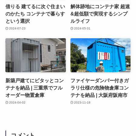
借りる 建てるに次ぐ住まい
解体跡地にコンテナ家 超速
のかたち コンテナで暮らす
&超低額で実現するシンプ
という選択
ルライフ
2024-07-23
2024-05-31
新築戸建てにピタッとコン
ファイヤーダンパー付きガ
テナを納品 | 三重県でフル
ラリ仕様の危険物倉庫コン
オーダー物置倉庫
テナを納品 | 大阪府阪南市
2024-04-02
2023-11-18
コメント