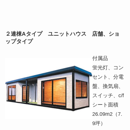
２連棟Aタイプ ユニットハウス 店舗、ショ
ップタイプ
付属品
蛍光灯、コン
セント、分電
盤、換気扇、
スイッチ、c/f
シート面積
26.09m2（7.
9坪）