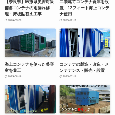
【奈良県】医療系災害対策
二階建てコンテナ倉庫を設
備蓄コンテナの雨漏れ修
置 12フィート海上コンテ
理・床板貼替え工事
ナ使用
2026-03-28
2025-12-11
海上コンテナを使った美容
コンテナの製造・改造・メ
室を着工
ンテナンス・販売・設置
2025-08-19
2025-07-18