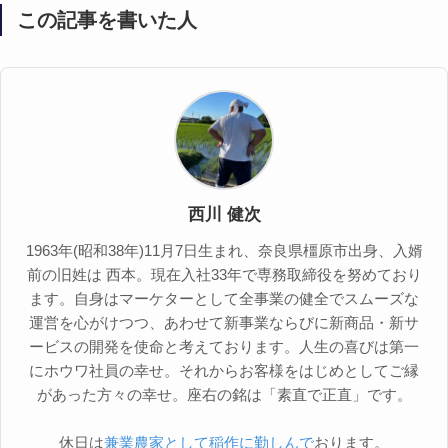
この記事を書いた人
西川 健次
1963年(昭和38年)11月7日生まれ、奈良県橿原市出身、入婿
前の旧姓は 西本。現在入社33年で専務取締役を努めており
ます。自身はマーケターとして全事業の健全でスムーズな
運営を心がけつつ、あわせて新事業ならびに新商品・新サ
ービスの開発を使命と考えております。人生の喜びは第一
にホウワ社員の幸せ。それからお客様をはじめとしてご縁
があった方々の幸せ。座右の銘は「素直で正直」です。
休日は
兼業農家として稲作に勤しんで
おります。