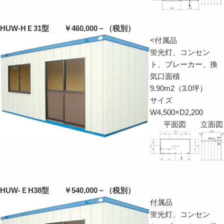
HUW-HＥ31型 ￥460,000－（税別）
<
付属品
蛍光灯、コンセン
ト、ブレーカー、換
気口面積
9.90m2（3.0坪）
サイズ
W4,500×D2,200
平面図
立面図
HUW-ＥH38型 ￥540,000－（税別）
付属品
蛍光灯、コンセン