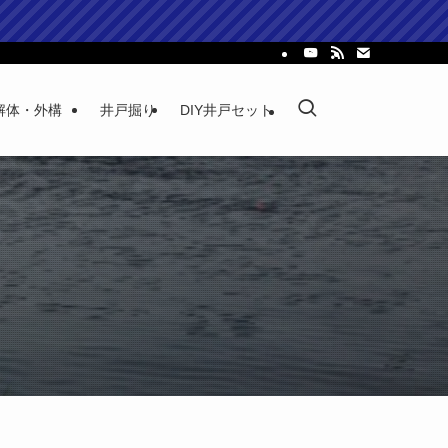
解体・外構
井戸掘り
DIY井戸セット