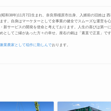
3年(昭和38年)11月7日生まれ、奈良県橿原市出身、入婿前の旧姓は
ます。自身はマーケターとして全事業の健全でスムーズな運営を
・新サービスの開発を使命と考えております。人生の喜びは第一
めとしてご縁があった方々の幸せ。座右の銘は「素直で正直」で
兼業農家として稲作に勤しんで
おります。