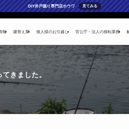
DIY井戸掘り専門店ホウワ
見てみる
情報
建替え業
個人様のお引越し
官公庁・法人の移転業務
ってきました。