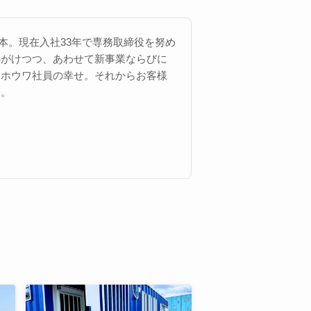
 西本。現在入社33年で専務取締役を努め
心がけつつ、あわせて新事業ならびに
にホウワ社員の幸せ。それからお客様
す。