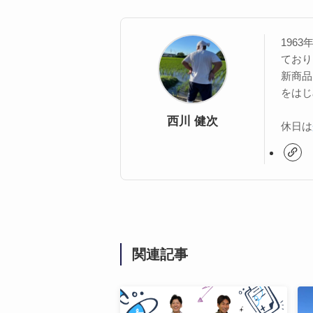
196
ており
新商品
をはじ
西川 健次
休日は
関連記事