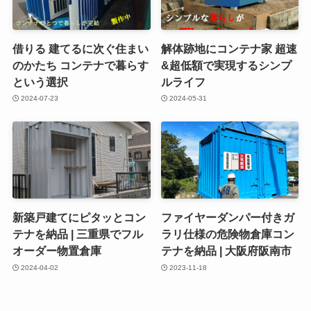
借りる 建てるに次ぐ住まい
解体跡地にコンテナ家 超速
のかたち コンテナで暮らす
&超低額で実現するシンプ
という選択
ルライフ
2024-07-23
2024-05-31
新築戸建てにピタッとコン
ファイヤーダンパー付きガ
テナを納品 | 三重県でフル
ラリ仕様の危険物倉庫コン
オーダー物置倉庫
テナを納品 | 大阪府阪南市
2024-04-02
2023-11-18