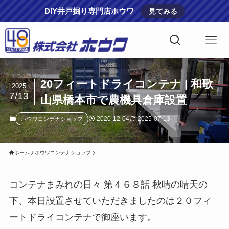
DIY井戸掘り専門店ホウワ
見てみる
20フィートドライコンテナ | 和歌
2025
7/13
山県橋本市で農機具倉庫設置
2020-12-04
2025-07-13
ホウワコンテナショップ
ホーム
ホウワコンテナショップ
コンテナまみれの日々 第４６８話 秋晴の晴天の
下、本日設置させていただきましたのは２０フィ
ートドライコンテナで御座います。