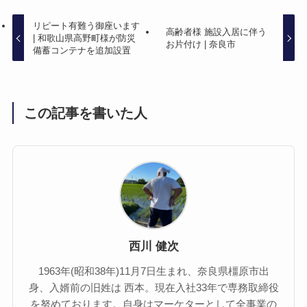
リピート有難う御座います
高齢者様 施設入居に伴う
| 和歌山県高野町様が防災
お片付け | 奈良市
備蓄コンテナを追加設置
この記事を書いた人
西川 健次
1963年(昭和38年)11月7日生まれ、奈良県橿原市出
身、入婿前の旧姓は 西本。現在入社33年で専務取締役
を努めております。自身はマーケターとして全事業の