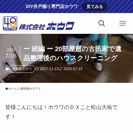
DIY井戸掘り専門店ホウワ
見てみる
ー 続編 ー 20部屋超の古民家で遺
2025
7/15
品整理後のハウスクリーニング
2017-11-15
2025-07-15
便利屋ホウワ
ホーム
便利屋ホウワ
皆様こんにちは！ホウワのＤＸこと松山大祐で
す！