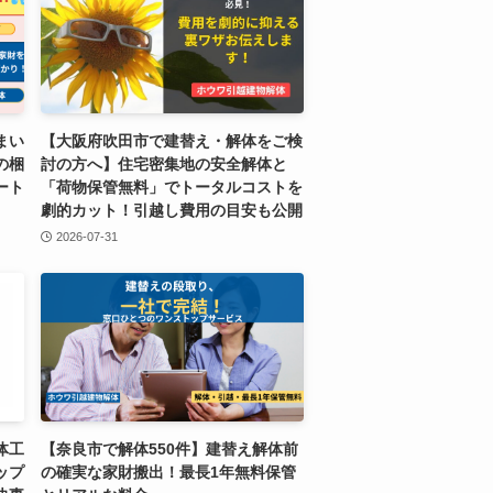
まい
【大阪府吹田市で建替え・解体をご検
の梱
討の方へ】住宅密集地の安全解体と
ート
「荷物保管無料」でトータルコストを
劇的カット！引越し費用の目安も公開
2026-07-31
体工
【奈良市で解体550件】建替え解体前
ップ
の確実な家財搬出！最長1年無料保管