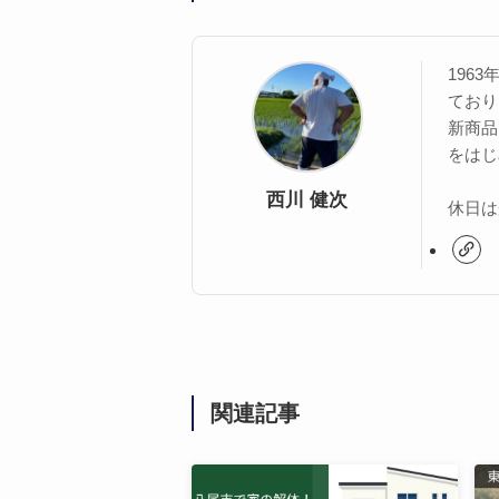
196
ており
新商品
をはじ
西川 健次
休日は
関連記事