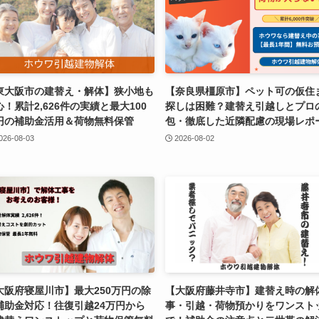
東大阪市の建替え・解体】狭小地も
【奈良県橿原市】ペット可の仮住
心！累計2,626件の実績と最大100
探しは困難？建替え引越しとプロ
円の補助金活用＆荷物無料保管
包・徹底した近隣配慮の現場レポ
026-08-03
2026-08-02
大阪府寝屋川市】最大250万円の除
【大阪府藤井寺市】建替え時の解
補助金対応！往復引越24万円から
事・引越・荷物預かりをワンスト