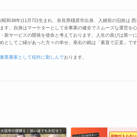
3年(昭和38年)11月7日生まれ、奈良県橿原市出身、入婿前の旧姓は
ます。自身はマーケターとして全事業の健全でスムーズな運営を
・新サービスの開発を使命と考えております。人生の喜びは第一
めとしてご縁があった方々の幸せ。座右の銘は「素直で正直」で
兼業農家として稲作に勤しんで
おります。