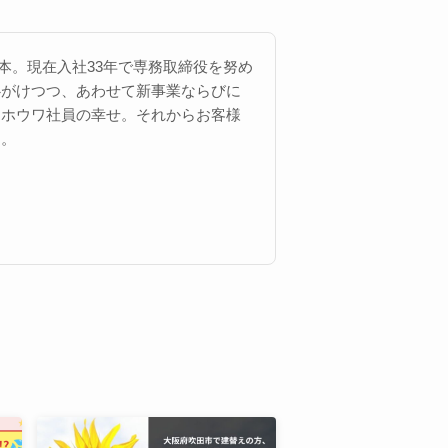
 西本。現在入社33年で専務取締役を努め
心がけつつ、あわせて新事業ならびに
にホウワ社員の幸せ。それからお客様
す。