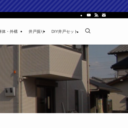
解体・外構
井戸掘り
DIY井戸セット