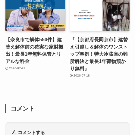
【奈良市で解体550件】建
『【京都府長岡京市】建替
替え解体前の確実な家財搬
え引越し＆解体のワンスト
出！最長1年無料保管とリ
ップ事例！特大冷蔵庫の難
アルな料金
所解決と最長1年荷物預か
り無料』
2026-07-22
2026-07-18
コメント
コメントする