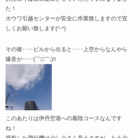
た！
ホウワ引越センターが安全に作業致しますので宜
しくお願い致します(^-^)
その後‥‥ビルから出ると‥‥上空からなんやら
爆音が‥‥(￣□￣;)!!
このあたりは伊丹空港への着陸コースなんです
ね！
撮影した飛行機は少し小さく見えますが、もう少