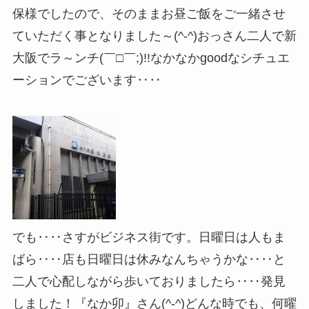
保様でしたので、そのままお昼ご飯をご一緒させ
ていただく事となりました～(^-^)おっさん二人で新
大阪でラ～ンチ(￣□￣;)!!なかなかgoodなシチュエ
ーションでございます‥‥
でも‥‥さすがビジネス街です。日曜日は人もま
ばら‥‥店も日曜日は休みなんちゃうかな‥‥と
二人で心配しながら歩いておりましたら‥‥発見
しました！『なか卯』さん(^-^)どんな時でも、何曜