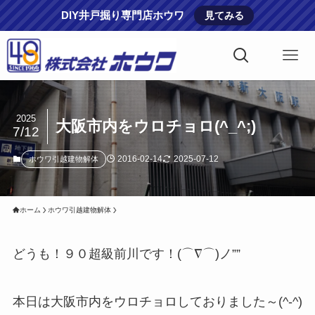
DIY井戸掘り専門店ホウワ
見てみる
2025
大阪市内をウロチョロ(^_^;)
7/12
2016-02-14
2025-07-12
ホウワ引越建物解体
ホーム
ホウワ引越建物解体
どうも！９０超級前川です！(⌒∇⌒)ノ””
本日は大阪市内をウロチョロしておりました～(^-^)