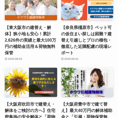
【東大阪市の建替え・解
【奈良県橿原市】ペット可
体】狭小地も安心！累計
の仮住まい探しは困難？建
2,626件の実績と最大100万
替え引越しとプロの梱包・
円の補助金活用＆荷物無料
徹底した近隣配慮の現場レ
保管
ポート
2026-08-03
2026-08-02
【大阪府吹田市で建替え・
【大阪府豊中市で建て替
解体をご検討の方へ】住宅
え】最大40万円の解体補助
密集地の安全解体と「荷物
金と「引越・荷物保管無