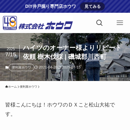
DIY井戸掘り専門店ホウワ
見てみる
ハイツのオーナー様よりリピート
2025
7/15
依頼 樹木伐採 | 磯城郡川西町
2021-04-20
2025-07-15
便利屋ホウワ
ホーム
便利屋ホウワ
皆様こんにちは！ホウワのＤＸこと松山大祐で
す。