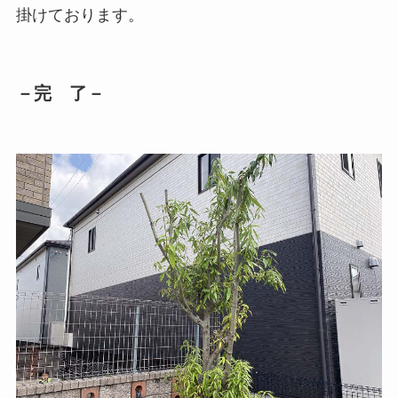
掛けております。
－完 了－