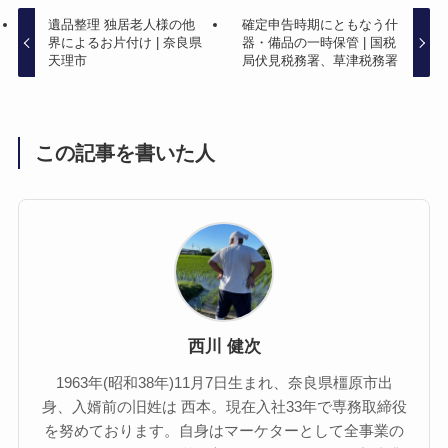
遺品整理 独居老人様の他
確定申告時期にともなう什
界によるお片付け | 奈良県
器・備品の一時保管 | 国税
天理市
局伏見税務署、草津税務署
この記事を書いた人
西川 健次
1963年(昭和38年)11月7日生まれ、奈良県橿原市出
身、入婿前の旧姓は 西本。現在入社33年で専務取締役
を努めております。自身はマーケターとして全事業の