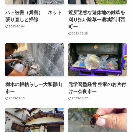
ハト被害（糞害） ネット
近所迷惑な遊休地の雑草を
張り直しと掃除
刈り払い除草ー磯城郡川西
町ー
2023-10-04
2023-09-28
樹木の根枯らしー大和郡山
元学習塾経営 空家のお片付
市ー
けー奈良市ー
2023-09-15
2023-08-27