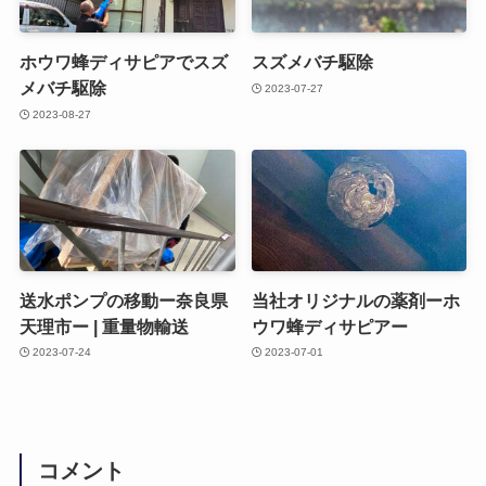
ホウワ蜂ディサピアでスズ
スズメバチ駆除
メバチ駆除
2023-07-27
2023-08-27
送水ポンプの移動ー奈良県
当社オリジナルの薬剤ーホ
天理市ー | 重量物輸送
ウワ蜂ディサピアー
2023-07-24
2023-07-01
コメント