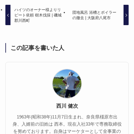
ハイツのオーナー様よりリ
団地風呂 浴槽とボイラー
ピート依頼 樹木伐採 | 磯城
の撤去 | 大阪府八尾市
郡川西町
この記事を書いた人
西川 健次
1963年(昭和38年)11月7日生まれ、奈良県橿原市出
身、入婿前の旧姓は 西本。現在入社33年で専務取締役
を努めております。自身はマーケターとして全事業の