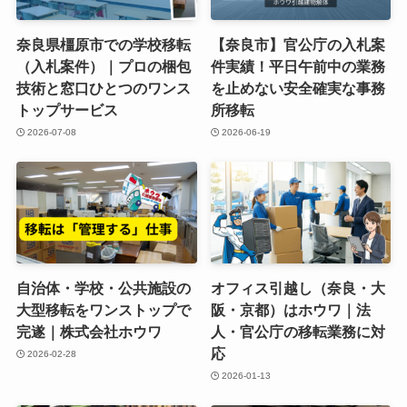
奈良県橿原市での学校移転
【奈良市】官公庁の入札案
（入札案件）｜プロの梱包
件実績！平日午前中の業務
技術と窓口ひとつのワンス
を止めない安全確実な事務
トップサービス
所移転
2026-07-08
2026-06-19
自治体・学校・公共施設の
オフィス引越し（奈良・大
大型移転をワンストップで
阪・京都）はホウワ｜法
完遂｜株式会社ホウワ
人・官公庁の移転業務に対
応
2026-02-28
2026-01-13