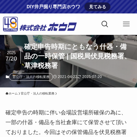
DIY井戸掘り専門店ホウワ
見てみる
確定申告時期にともなう什器・備
2025
品の一時保管 | 国税局伏見税務署、
7/20
草津税務署
2021-04-22
2025-07-20
官公庁・法人の移転業務
ホーム
官公庁・法人の移転業務
確定申告の時期に伴い会場設営場所確保の為に、
一部の什器・備品を当社倉庫にて保管させて頂い
ておりました。今回はその保管備品を伏見税務署