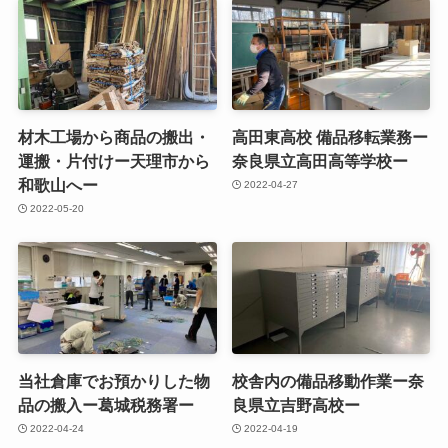
材木工場から商品の搬出・
高田東高校 備品移転業務ー
運搬・片付けー天理市から
奈良県立高田高等学校ー
和歌山へー
2022-04-27
2022-05-20
当社倉庫でお預かりした物
校舎内の備品移動作業ー奈
品の搬入ー葛城税務署ー
良県立吉野高校ー
2022-04-24
2022-04-19