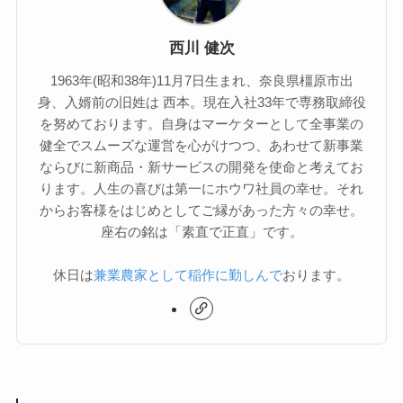
西川 健次
1963年(昭和38年)11月7日生まれ、奈良県橿原市出
身、入婿前の旧姓は 西本。現在入社33年で専務取締役
を努めております。自身はマーケターとして全事業の
健全でスムーズな運営を心がけつつ、あわせて新事業
ならびに新商品・新サービスの開発を使命と考えてお
ります。人生の喜びは第一にホウワ社員の幸せ。それ
からお客様をはじめとしてご縁があった方々の幸せ。
座右の銘は「素直で正直」です。
休日は
兼業農家として稲作に勤しんで
おります。