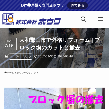
DIY井戸掘り専門店ホウワ
見てみる
大和郡山市で外構リフォーム | ブ
2025
7/16
ロック塀のカットと撤去
2017-09-30
2025-07-16
ホウワハウジング
ホーム
ホウワハウジング