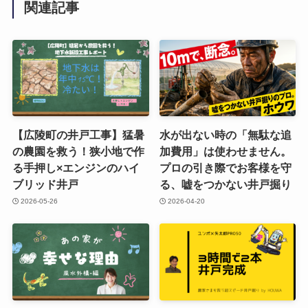
関連記事
【広陵町の井戸工事】猛暑
水が出ない時の「無駄な追
の農園を救う！狭小地で作
加費用」は使わせません。
る手押し×エンジンのハイ
プロの引き際でお客様を守
ブリッド井戸
る、嘘をつかない井戸掘り
2026-05-26
2026-04-20