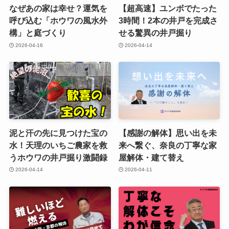
なぜあの家は幸せ？運気を
【超高速】ユンボでたった
呼び込む「ホウワの風水外
3時間！2本の井戸を完成さ
構」と庭づくり
せる驚異の井戸掘り
2026-04-16
2026-04-14
泥と汗の先に見つけた宝の
【感謝の解体】思い出を未
水！天理のいちご農家を救
来へ繋ぐ、奈良の丁寧な家
うホウワの井戸掘り激闘録
屋解体・建て替え
2026-04-14
2026-04-11