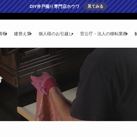
DIY井戸掘り専門店ホウワ
見てみる
情報
建替え業
個人様のお引越し
官公庁・法人の移転業務
け