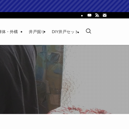
解体・外構
井戸掘り
DIY井戸セット