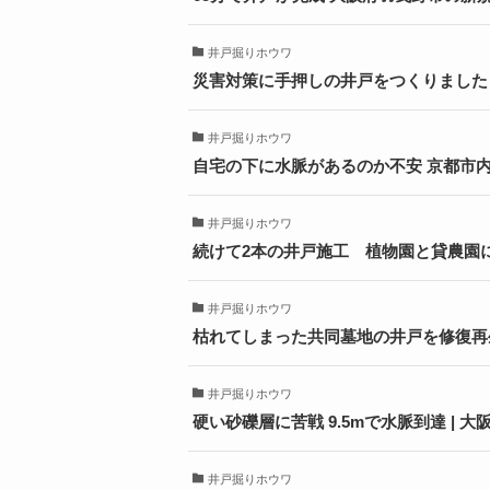
井戸掘りホウワ
災害対策に手押しの井戸をつくりました
井戸掘りホウワ
自宅の下に水脈があるのか不安 京都市
井戸掘りホウワ
続けて2本の井戸施工 植物園と貸農園に
井戸掘りホウワ
枯れてしまった共同墓地の井戸を修復再
井戸掘りホウワ
硬い砂礫層に苦戦 9.5mで水脈到達 | 
井戸掘りホウワ