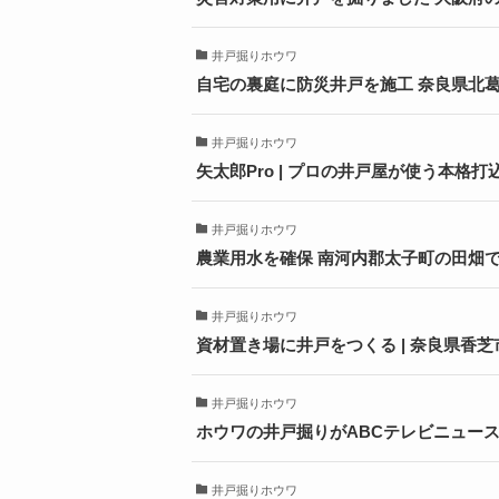
井戸掘りホウワ
自宅の裏庭に防災井戸を施工 奈良県北
井戸掘りホウワ
矢太郎Pro | プロの井戸屋が使う本格打
井戸掘りホウワ
農業用水を確保 南河内郡太子町の田畑
井戸掘りホウワ
資材置き場に井戸をつくる | 奈良県香
井戸掘りホウワ
ホウワの井戸掘りがABCテレビニュー
井戸掘りホウワ