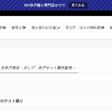
DIY井戸掘り専門店ホウワ
見てみる
情報
建替え業
個人様のお引越し
官公庁・法人の移転業務
・古井戸再生・ポンプ・井戸キット製作販売 –
戸のテスト掘り