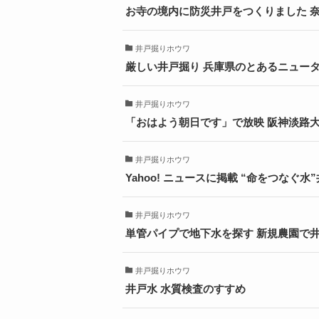
お寺の境内に防災井戸をつくりました 
井戸掘りホウワ
厳しい井戸掘り 兵庫県のとあるニュー
井戸掘りホウワ
「おはよう朝日です」で放映 阪神淡路大
井戸掘りホウワ
Yahoo! ニュースに掲載 “命をつなぐ
井戸掘りホウワ
単管パイプで地下水を探す 新規農園で
井戸掘りホウワ
井戸水 水質検査のすすめ