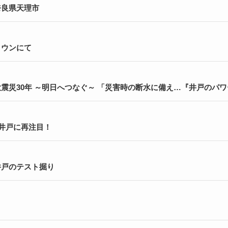
奈良県天理市
タウンにて
震災30年 ～明日へつなぐ～ 「災害時の断水に備え…『井戸のパ
水”井戸に再注目！
井戸のテスト掘り