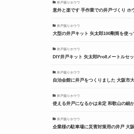
井戸掘りホウワ
意外と楽です 手作業での井戸づくり ホ
井戸掘りホウワ
大型の井戸キット 矢太郎100剛筒を使
井戸掘りホウワ
DIY井戸キット 矢太郎Pro8メートル
井戸掘りホウワ
自治会館に井戸をつくりました 大阪市
井戸掘りホウワ
使える井戸になるかは未定 和歌山の細
井戸掘りホウワ
企業様の駐車場に災害対策用の井戸 大