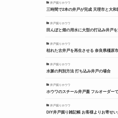
井戸掘りホウワ
三時間で2本の井戸が完成 天理市と大
井戸掘りホウワ
田んぼと畑の用水に大型の打込み井戸を
井戸掘りホウワ
枯れた古井戸を再生させる 奈良県橿原
井戸掘りホウワ
水脈の判別方法 打ち込み井戸の場合
井戸掘りホウワ
ホウワのスチール井戸蓋 フルオーダー
井戸掘りホウワ
DIY井戸掘り雑記帳 お客様よりお寄せ