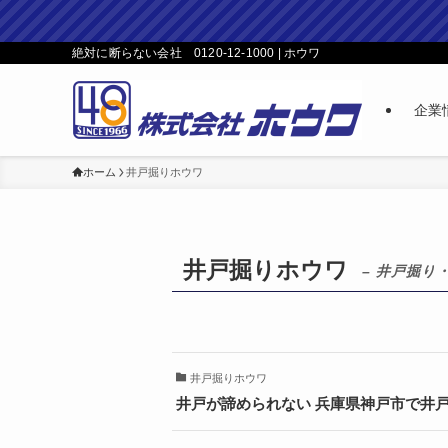
絶対に断らない会社 0120-12-1000 | ホウワ
企業
ホーム
井戸掘りホウワ
井戸掘りホウワ
– 井戸掘り
井戸掘りホウワ
井戸が諦められない 兵庫県神戸市で井