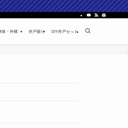
解体・外構
井戸掘り
DIY井戸セット