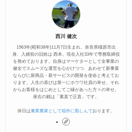
西川 健次
1963年(昭和38年)11月7日生まれ、奈良県橿原市出
身、入婿前の旧姓は 西本。現在入社33年で専務取締役
を努めております。自身はマーケターとして全事業の
健全でスムーズな運営を心がけつつ、あわせて新事業
ならびに新商品・新サービスの開発を使命と考えてお
ります。人生の喜びは第一にホウワ社員の幸せ。それ
からお客様をはじめとしてご縁があった方々の幸せ。
座右の銘は「素直で正直」です。
休日は
兼業農家として稲作に勤しんで
おります。