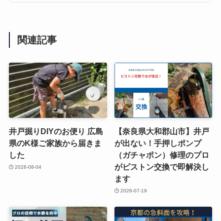
関連記事
井戸掘りDIYのお便り 広島
【奈良県大和郡山市】井戸
県のK様ご家族から届きま
が出ない！手押しポンプ
した
（ガチャポン）修理のプロ
がピストン交換で即解決し
2026-08-04
ます
2026-07-19