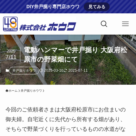
DIY井戸掘り専門店ホウワ
見てみる
電動ハンマーで井戸掘り 大阪府松
2025
7/11
原市の野菜畑にて
2025-03-10
2025-07-11
井戸掘りホウワ
ホーム
井戸掘りホウワ
今回のご依頼者さまは大阪府松原市にお住まいの
御夫婦。自宅近くに先代から所有する畑があり、
そちらで野菜づくりを行っているものの水道がな