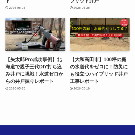
ト
ブリッド井戸
2026-06-04
2026-05-26
【矢太郎Pro成功事例】北
【大和高田市】100坪の庭
海道で親子三代DIY打ち込
の水道代をゼロに！防災に
み井戸に挑戦！水道ゼロか
も役立つハイブリッド井戸
らの井戸掘りレポート
工事レポート
2026-05-25
2026-05-19