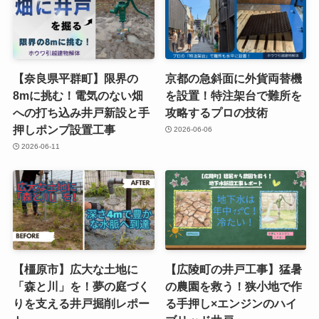
【奈良県平群町】限界の
京都の急斜面に外貨両替機
8mに挑む！電気のない畑
を設置！特注架台で難所を
への打ち込み井戸新設と手
攻略するプロの技術
押しポンプ設置工事
2026-06-06
2026-06-11
【橿原市】広大な土地に
【広陵町の井戸工事】猛暑
「森と川」を！夢の庭づく
の農園を救う！狭小地で作
りを支える井戸掘削レポー
る手押し×エンジンのハイ