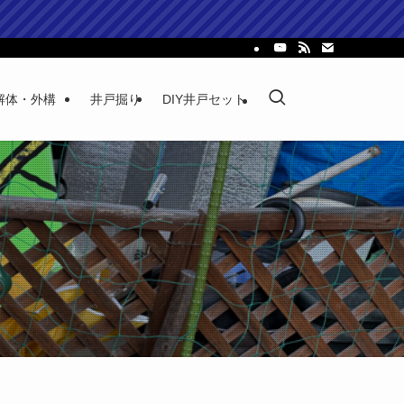
解体・外構
井戸掘り
DIY井戸セット