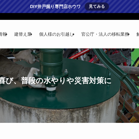
DIY井戸掘り専門店ホウワ
見てみる
情報
建替え業
個人様のお引越し
官公庁・法人の移転業務
大喜び、普段の水やりや災害対策に