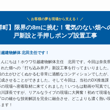
＼ お客様の夢を現場から支える！ ／
群町】限界の8mに挑む！電気のない畑へ
戸新設と手押しポンプ設置工事
引越建物解体 北田主任です！
こんにちは！ホウワ引越建物解体主任 北田です。今回は奈良
された畑への「打ち込み井戸」新設工事を行ってまいりました
畑の土がひどくぬかるむ非常に過酷なコンディションでしたが
完成させることができました。そして今回は、当社のDX推進課
事の現場へ密着取材に来てくれました！いつもは動画や写真で
前川課長ですが、リアルなライブの現場に大興奮！初めて現場
プロの確かな技術解説を完全に融合させ、どこよりも濃く熱い
します！