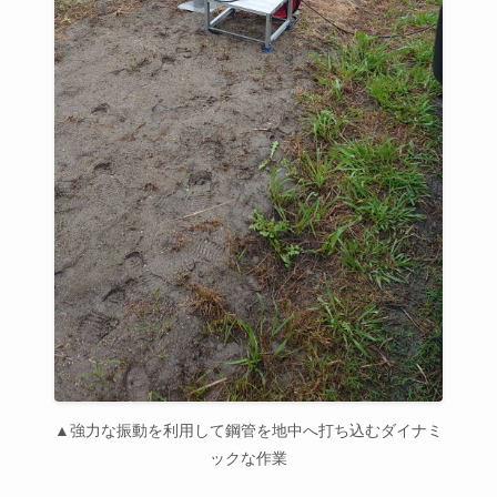
▲強力な振動を利用して鋼管を地中へ打ち込むダイナミ
ックな作業