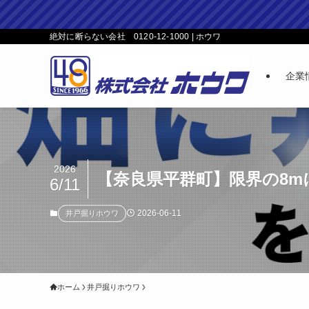
絶対に断らない会社 0120-12-1000 | ホウワ
企業
2026
【奈良県平群町】限界の8
6/11
2026-06-11
井戸掘りホウワ
ホーム
井戸掘りホウワ