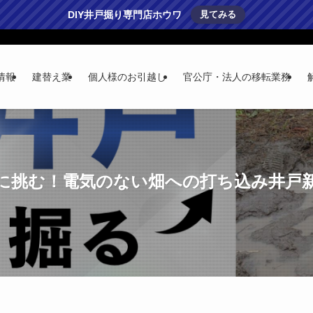
DIY井戸掘り専門店ホウワ
見てみる
情報
建替え業
個人様のお引越し
官公庁・法人の移転業務
mに挑む！電気のない畑への打ち込み井戸