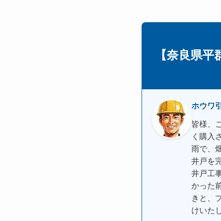
【奈良県平
ホウワ
皆様、
く購入
雨で、
井戸を
井戸工
かった
きと、
けいた