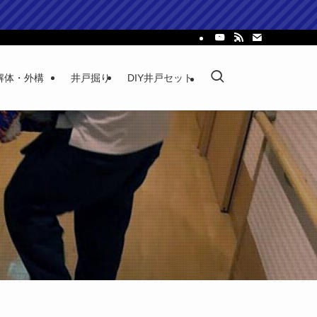
解体・外構
井戸掘り
DIY井戸セット