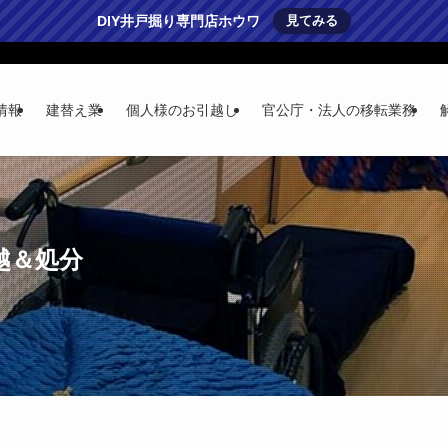
DIY井戸掘り専門店ホウワ
見てみる
情報
建替え業
個人様のお引越し
官公庁・法人の移転業務
越＆処分