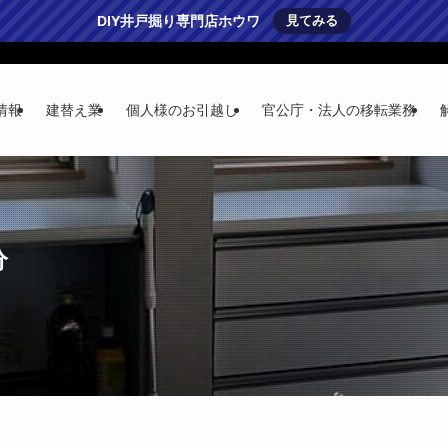
DIY井戸掘り専門店ホウワ
見てみる
情報
建替え業
個人様のお引越し
官公庁・法人の移転業務
分