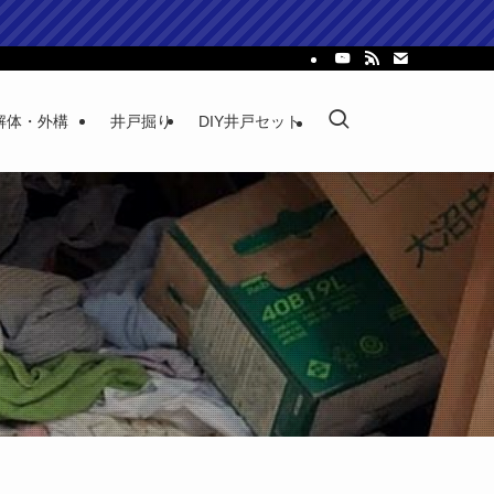
解体・外構
井戸掘り
DIY井戸セット