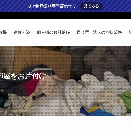
DIY井戸掘り専門店ホウワ
見てみる
情報
建替え業
個人様のお引越し
官公庁・法人の移転業務
部屋をお片付け