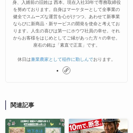
身、入婿前の旧姓は 西本。現在入社33年で専務取締役
を努めております。自身はマーケターとして全事業の
健全でスムーズな運営を心がけつつ、あわせて新事業
ならびに新商品・新サービスの開発を使命と考えてお
ります。人生の喜びは第一にホウワ社員の幸せ。それ
からお客様をはじめとしてご縁があった方々の幸せ。
座右の銘は「素直で正直」です。
休日は
兼業農家として稲作に勤しんで
おります。
関連記事