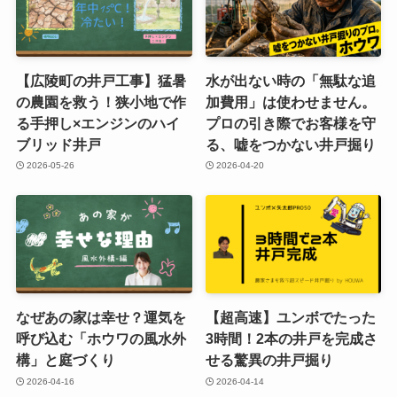
【広陵町の井戸工事】猛暑
水が出ない時の「無駄な追
の農園を救う！狭小地で作
加費用」は使わせません。
る手押し×エンジンのハイ
プロの引き際でお客様を守
ブリッド井戸
る、嘘をつかない井戸掘り
2026-05-26
2026-04-20
なぜあの家は幸せ？運気を
【超高速】ユンボでたった
呼び込む「ホウワの風水外
3時間！2本の井戸を完成さ
構」と庭づくり
せる驚異の井戸掘り
2026-04-16
2026-04-14