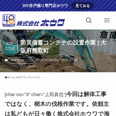
DIY井戸掘り専門店ホウワ
見てみる
防災備蓄コンテナの設置作業 | 大
2025
7/16
阪府熊取町
2020-04-25
2025-07-16
ホウワハウジング
ホーム
ホウワハウジング
今回は解体工事
[char no=”3″ char=”上田真也”]
ではなく、樹木の伐根作業です。依頼主
は私どもが日々働く株式会社ホウワで海