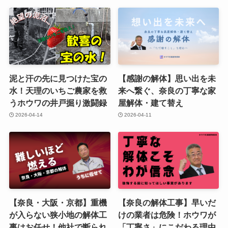
泥と汗の先に見つけた宝の
【感謝の解体】思い出を未
水！天理のいちご農家を救
来へ繋ぐ、奈良の丁寧な家
うホウワの井戸掘り激闘録
屋解体・建て替え
2026-04-14
2026-04-11
【奈良・大阪・京都】重機
【奈良の解体工事】早いだ
が入らない狭小地の解体工
けの業者は危険！ホウワが
事はお任せ！他社で断られ
「丁寧さ」にこだわる理由