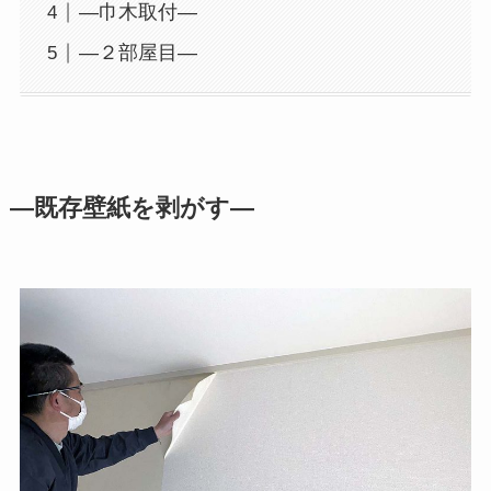
―巾木取付―
―２部屋目―
―既存壁紙を剥がす―