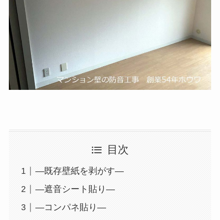
目次
―既存壁紙を剥がす―
―遮音シート貼り―
―コンパネ貼り―