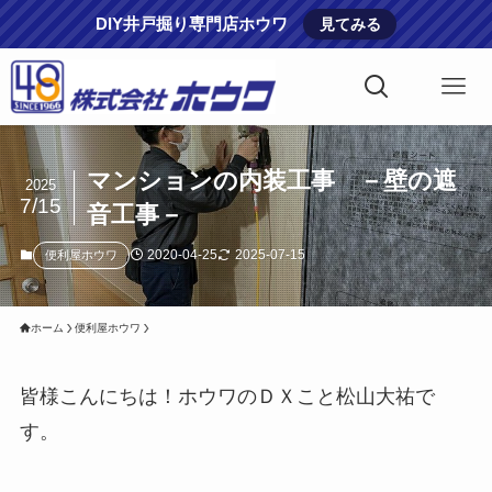
DIY井戸掘り専門店ホウワ
見てみる
マンションの内装工事 －壁の遮
2025
7/15
音工事－
2020-04-25
2025-07-15
便利屋ホウワ
ホーム
便利屋ホウワ
皆様こんにちは！ホウワのＤＸこと松山大祐で
す。