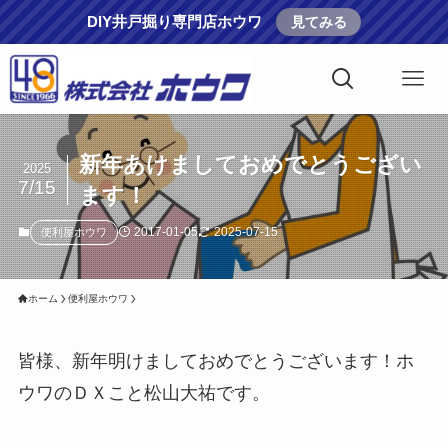
DIY井戸掘り専門店ホウワ
見てみる
新年あけましておめでとうござい
2025
7/15
ます！
2017-01-05
2025-07-15
便利屋ホウワ
ホーム
便利屋ホウワ
皆様、新年明けましておめでとうございます！ホ
ウワのＤＸこと松山大祐です。