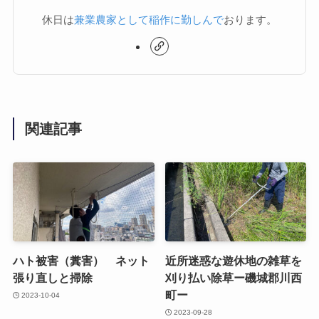
休日は
兼業農家として稲作に勤しんで
おります。
関連記事
ハト被害（糞害） ネット
近所迷惑な遊休地の雑草を
張り直しと掃除
刈り払い除草ー磯城郡川西
町ー
2023-10-04
2023-09-28