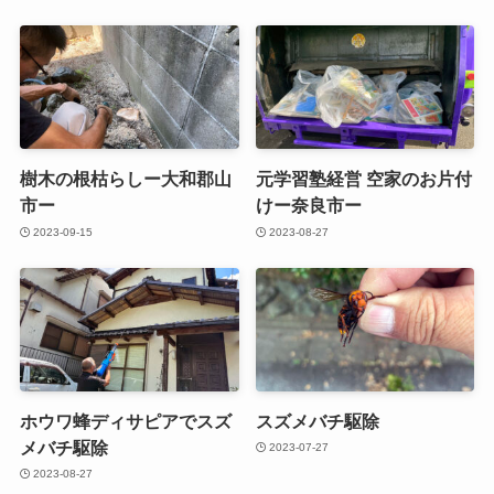
樹木の根枯らしー大和郡山
元学習塾経営 空家のお片付
市ー
けー奈良市ー
2023-09-15
2023-08-27
ホウワ蜂ディサピアでスズ
スズメバチ駆除
メバチ駆除
2023-07-27
2023-08-27