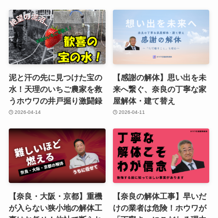
泥と汗の先に見つけた宝の
【感謝の解体】思い出を未
水！天理のいちご農家を救
来へ繋ぐ、奈良の丁寧な家
うホウワの井戸掘り激闘録
屋解体・建て替え
2026-04-14
2026-04-11
【奈良・大阪・京都】重機
【奈良の解体工事】早いだ
が入らない狭小地の解体工
けの業者は危険！ホウワが