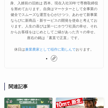
身、入婿前の旧姓は 西本。現在入社33年で専務取締役
を努めております。自身はマーケターとして全事業の
健全でスムーズな運営を心がけつつ、あわせて新事業
ならびに新商品・新サービスの開発を使命と考えてお
ります。人生の喜びは第一にホウワ社員の幸せ。それ
からお客様をはじめとしてご縁があった方々の幸せ。
座右の銘は「素直で正直」です。
休日は
兼業農家として稲作に勤しんで
おります。
関連記事