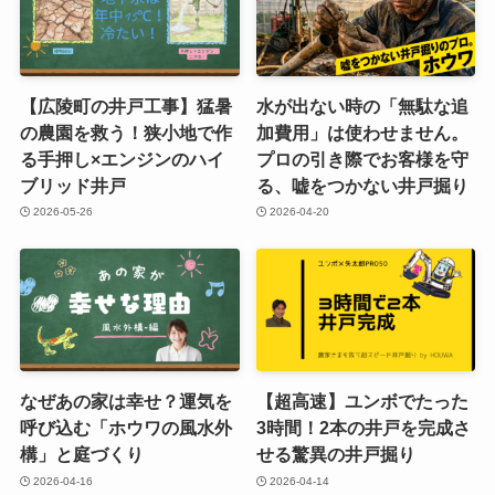
【広陵町の井戸工事】猛暑
水が出ない時の「無駄な追
の農園を救う！狭小地で作
加費用」は使わせません。
る手押し×エンジンのハイ
プロの引き際でお客様を守
ブリッド井戸
る、嘘をつかない井戸掘り
2026-05-26
2026-04-20
なぜあの家は幸せ？運気を
【超高速】ユンボでたった
呼び込む「ホウワの風水外
3時間！2本の井戸を完成さ
構」と庭づくり
せる驚異の井戸掘り
2026-04-16
2026-04-14