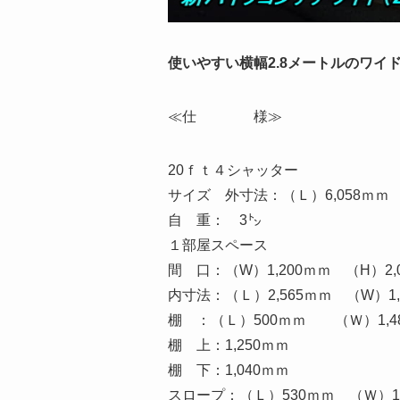
使いやすい横幅2.8メートルのワイ
≪仕 様≫
20ｆｔ４シャッター
サイズ 外寸法：（Ｌ）6,058ｍｍ （
自 重： 3㌧
１部屋スペース
間 口：（W）1,200ｍｍ （H）2,
内寸法：（Ｌ）2,565ｍｍ （W）1,
棚 ：（Ｌ）500ｍｍ （Ｗ）1,4
棚 上：1,250ｍｍ
棚 下：1,040ｍｍ
スロープ：（Ｌ）530ｍｍ （Ｗ）1,