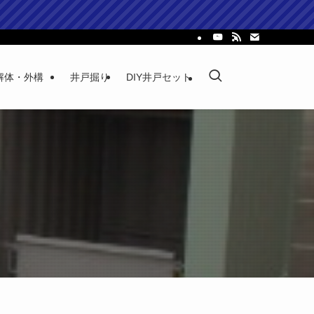
解体・外構
井戸掘り
DIY井戸セット