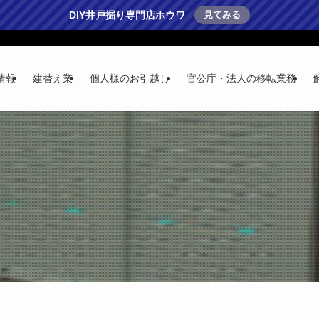
DIY井戸掘り専門店ホウワ
見てみる
情報
建替え業
個人様のお引越し
官公庁・法人の移転業務