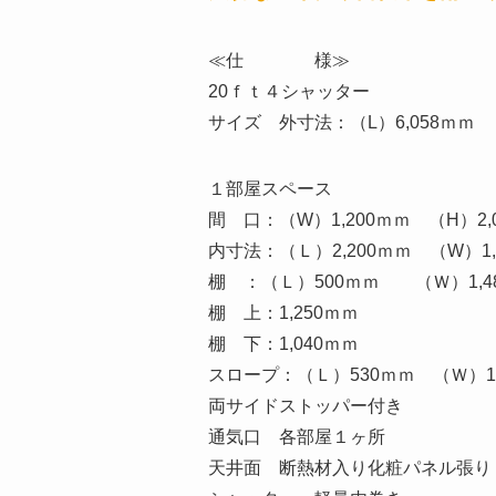
≪仕 様≫
20ｆｔ４シャッター
サイズ 外寸法：（L）6,058ｍｍ （
１部屋スペース
間 口：（W）1,200ｍｍ （H）2,
内寸法：（Ｌ）2,200ｍｍ （W）1,
棚 ：（Ｌ）500ｍｍ （Ｗ）1,4
棚 上：1,250ｍｍ
棚 下：1,040ｍｍ
スロープ：（Ｌ）530ｍｍ （Ｗ）1,
両サイドストッパー付き
通気口 各部屋１ヶ所
天井面 断熱材入り化粧パネル張り