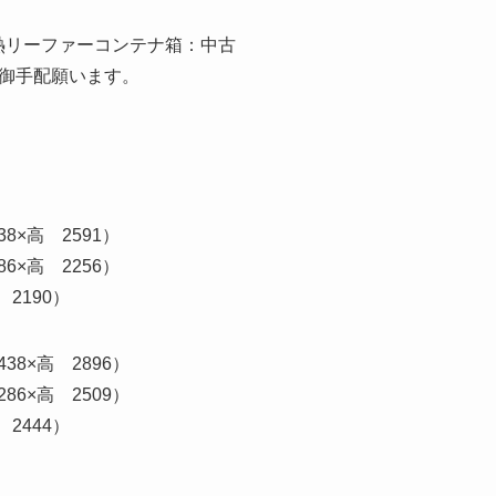
熱リーファーコンテナ箱：中古
て御手配願います。
8×高 2591）
6×高 2256）
2190）
38×高 2896）
86×高 2509）
2444）