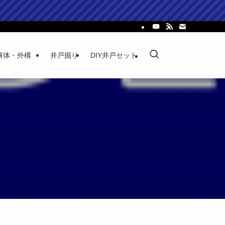
解体・外構
井戸掘り
DIY井戸セット