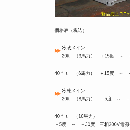
価格表（税込）
冷蔵メイン
20ft （3馬力） ＋15度 ～ 
40ｆｔ （6馬力） ＋15度 ～ －
冷凍メイン
20ft （8馬力） －5度 ～ －
40ｆｔ （10馬力）
－5度 ～ －30度 三相200V電源