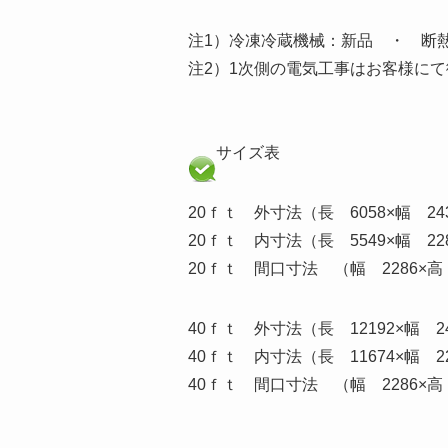
注1）冷凍冷蔵機械：新品 ・ 断
注2）1次側の電気工事はお客様に
サイズ表
20ｆｔ 外寸法（長 6058×幅 243
20ｆｔ 内寸法（長 5549×幅 228
20ｆｔ 間口寸法 （幅 2286×高 
40ｆｔ 外寸法（長 12192×幅 24
40ｆｔ 内寸法（長 11674×幅 22
40ｆｔ 間口寸法 （幅 2286×高 