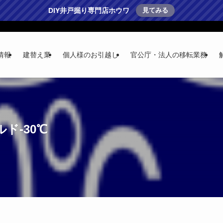
DIY井戸掘り専門店ホウワ
見てみる
情報
建替え業
個人様のお引越し
官公庁・法人の移転業務
ド-30℃