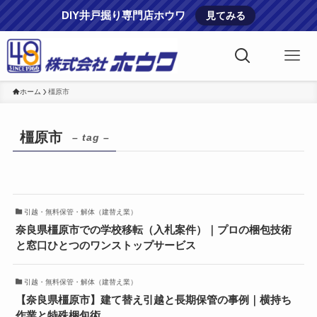
DIY井戸掘り専門店ホウワ
見てみる
ホーム
橿原市
橿原市
– tag –
引越・無料保管・解体（建替え業）
奈良県橿原市での学校移転（入札案件）｜プロの梱包技術
と窓口ひとつのワンストップサービス
引越・無料保管・解体（建替え業）
【奈良県橿原市】建て替え引越と長期保管の事例｜横持ち
作業と特殊梱包術