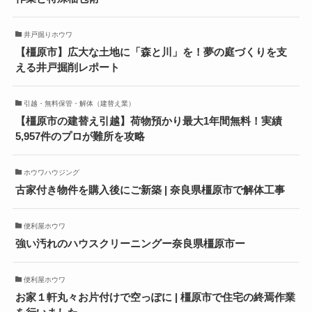
井戸掘りホウワ
【橿原市】広大な土地に「森と川」を！夢の庭づくりを支
える井戸掘削レポート
引越・無料保管・解体（建替え業）
【橿原市の建替え引越】荷物預かり最大1年間無料！実績
5,957件のプロが難所を攻略
ホウワハウジング
古家付き物件を購入後にご新築 | 奈良県橿原市で解体工事
便利屋ホウワ
強い汚れのハウスクリーニングー奈良県橿原市ー
便利屋ホウワ
お家１軒丸々お片付けで空っぽに | 橿原市で住宅の終焉作業